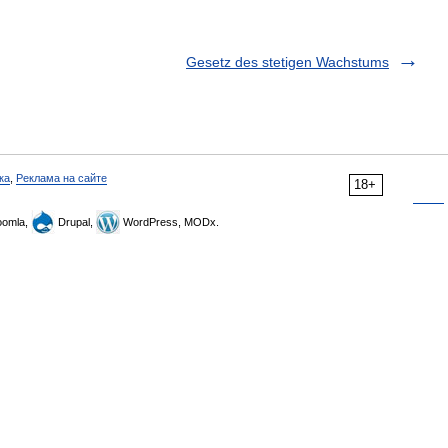
Gesetz des stetigen Wachstums
ка
,
Реклама на сайте
18+
omla,
Drupal,
WordPress, MODx.