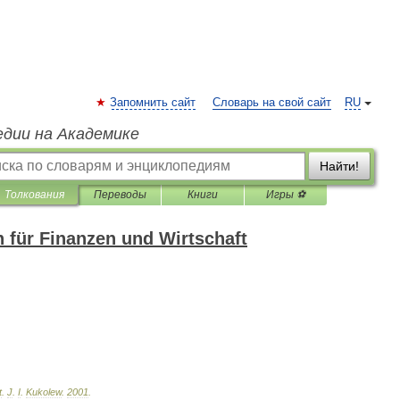
Запомнить сайт
Словарь на свой сайт
RU
едии на Академике
Найти!
Толкования
Переводы
Книги
Игры ⚽
 für Finanzen und Wirtschaft
t
.
J
.
I
.
Kukolew
.
2001
.